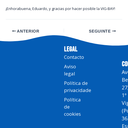
¡Enhorabuena, Eduardo, y gracias por hacer posible la VIG-BAY!
ANTERIOR
SEGUINTE
LEGAL
Contacto
CO
Aviso
Av
legal
Be
Política de
27
privacidade
1º
Política
Vi
de
(P
cookies
36
Es