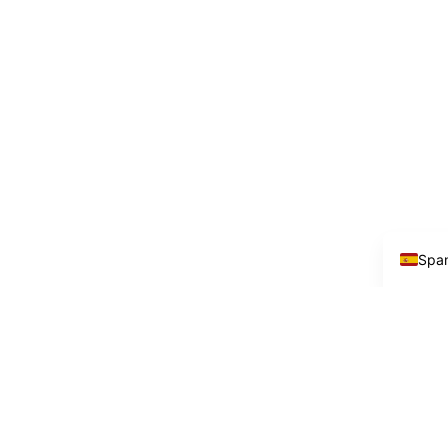
Gali
Por
Engl
Span